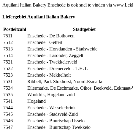
Aquilani Italian Bakery Enschede is ook snel te vinden via www.Lekk
Liefergebiet Aquilani Italian Bakery
Postleitzahl
Stadtgebiet
7511
Enschede - De Bothoven
7512
Enschede - Getfert
7513
Enschede - Horstlanden - Stadsweide
7514
Enschede - Lasonder, Zeggelt
7521
Enschede - Twekkelerveld
7522
Enschede - Drienerveld - T.H.T.
7523
Enschede - Mekkelholt
7531
Ribbelt, Park Stokhorst, Noord-Esmarke
7534
Eilermarke, De Eschmarke, Oikos, Beekveld, Eekmaat-
7535
Wooldrik, Hogeland zuid
7541
Hogeland
7544
Enschede - Wesselerbrink
7545
Enschede - Stadsveld-Zuid
7546
Enschede - Buurtschap Usselo
7547
Enschede - Buurtschap Twekkelo