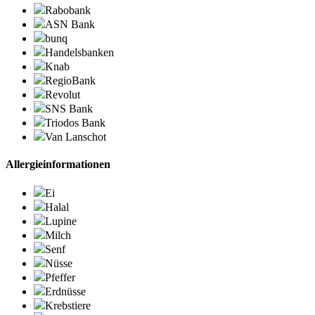
Rabobank
ASN Bank
bunq
Handelsbanken
Knab
RegioBank
Revolut
SNS Bank
Triodos Bank
Van Lanschot
Allergieinformationen
Ei
Halal
Lupine
Milch
Senf
Nüsse
Pfeffer
Erdnüsse
Krebstiere